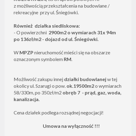
z
możliwością przekształcenia na budowlane /
rekreacyjne przy ul. Śniegówki.
Również działka siedliskowa:
- O powierzchni
2900m2 o wymiarach 31x 94m
po 136zł/m2 - dojazd od ul. Śniegówki.
W
MPZP
nieruchomość mieści się na obszarze
oznaczonym symbolem
RM
.
Możliwość zakupu innej
działki budowlanej
w tej
okolicy ul. Szarugi
o pow.
ok.19500m2
o wymiarach
58/330m, po 350zł/m2
obręb 7 - prąd, gaz, woda,
kanalizacja.
Cena działek podlega rozsądnej negocjacji!
Umowa na wyłączność !!!