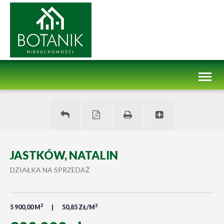
Toggl
naviga
JASTKÓW, NATALIN
DZIAŁKA NA SPRZEDAŻ
2
2
5 900,00 M
50,85 ZŁ/M