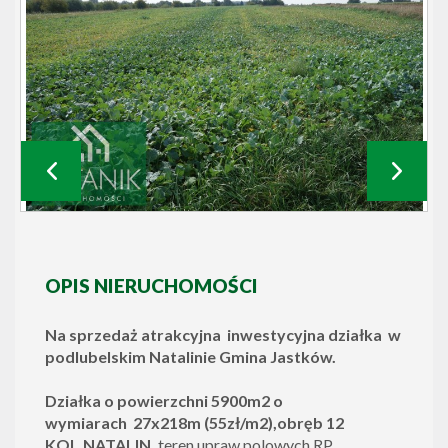
OPIS NIERUCHOMOŚCI
Na sprzedaż atrakcyjna inwestycyjna działka
w
podlubelskim Natalinie Gmina Jastków.
Działka o powierzchni 5900m2 o
wymiarach 27x218m (55
zł/m2
),obręb 12
KOL.NATALIN,
teren upraw polowych RP