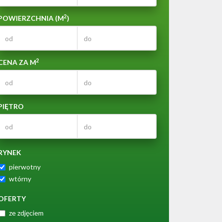
2
POWIERZCHNIA (M
)
2
CENA ZA M
PIĘTRO
RYNEK
pierwotny
wtórny
OFERTY
ze zdjęciem