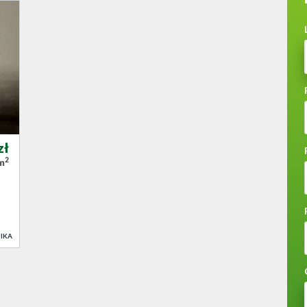
zł
2
/m
IKA