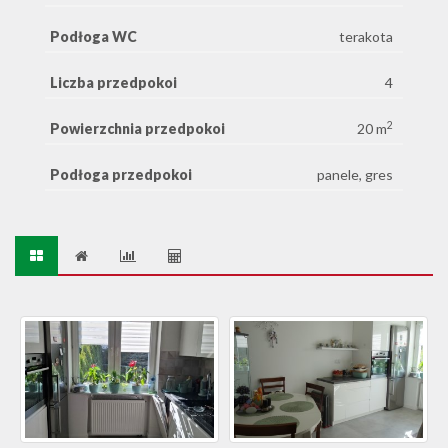
Podłoga WC
terakota
Liczba przedpokoi
4
2
Powierzchnia przedpokoi
20 m
Podłoga przedpokoi
panele, gres