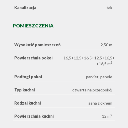
Kanalizacja
tak
POMIESZCZENIA
Wysokość pomieszczeń
2,50 m
Powierzchnia pokoi
16,5+12,5+16,5+12,5+16,5+12,5
2
+16,5 m
Podłogi pokoi
parkiet, panele
Typ kuchni
otwarta na przedpokój
Rodzaj kuchni
jasna z oknem
2
Powierzchnia kuchni
12 m