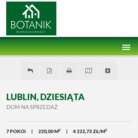
Toggl
naviga
LUBLIN, DZIESIĄTA
DOM NA SPRZEDAŻ
2
2
7 POKOI
220,00 M
4 222,73 ZŁ/M