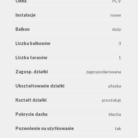
Okna
PCV
Instalacje
nowe
Balkon
duży
Liczba balkonów
3
Liczba tarasów
1
Zagosp. działki
zagospodarowana
Ukształtowanie działki
płaska
Kształt działki
prostokąt
Pokrycie dachu
blacha
Pozwolenie na użytkowanie
tak