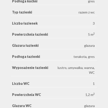
Podłoga kuchni
gres
Typ łazienki
razem z wc
Liczba łazienek
3
2
Powierzchnia łazienki
5 m
Glazura łazienki
glazura
Podłoga łazienki
terakota, gres
Wyposażenie łazienki
lustro, umywalka, wanna,
WC
Liczba WC
1
2
Powierzchnia WC
1,2 m
Glazura WC
glazura