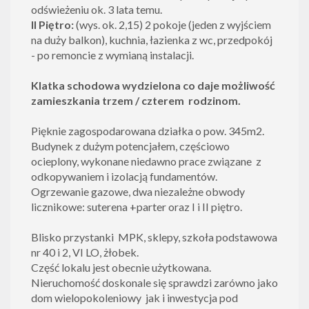
odświeżeniu ok. 3 lata temu.
II Piętro:
(wys. ok. 2,15) 2 pokoje (jeden z wyjściem
na duży balkon), kuchnia, łazienka z wc, przedpokój
- po remoncie z wymianą instalacji.
Klatka schodowa wydzielona co daje możliwość
zamieszkania trzem / czterem rodzinom.
Pięknie zagospodarowana działka o pow. 345m2.
Budynek z dużym potencjałem, częściowo
ocieplony, wykonane niedawno prace związane z
odkopywaniem i izolacją fundamentów.
Ogrzewanie gazowe, dwa niezależne obwody
licznikowe: suterena +parter oraz I i II piętro.
Blisko przystanki MPK, sklepy, szkoła podstawowa
nr 40 i 2, VI LO, żłobek.
Część lokalu jest obecnie użytkowana.
Nieruchomość doskonale się sprawdzi zarówno jako
dom wielopokoleniowy jak i inwestycja pod