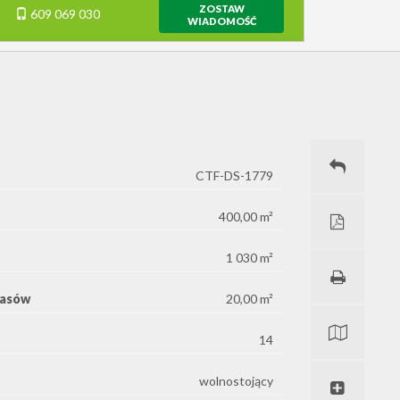
ZOSTAW
609 069 030
WIADOMOŚĆ
CTF-DS-1779
400,00 m²
1 030 m²
rasów
20,00 m²
14
wolnostojący