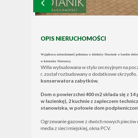
OPIS NIERUCHOMOŚCI
Wyjątkowa nieruchomość położona w dzielnicy Sławinek w bardzo dobrej, 
w kierunku Warszawy.
Willa wybudowana w stylu secesyjnym na poc
r. został rozbudowany o dodatkowe skrzydło.
konserwatora zabytków.
Dom o powierzchni 400 m2 składa się z 14
w łazienkę), 2 kuchnie z zapleczem techni
stanowiska, w połowie dom podpiwniczon
Ogrzewanie gazowe z dwóch nowych pieców d
media z sieci miejskiej, okna PCV.