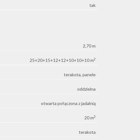
tak
2,70 m
2
25+20+15+12+12+10+10+10 m
terakota, panele
oddzielna
otwarta połączona z jadalnią
2
20 m
terakota