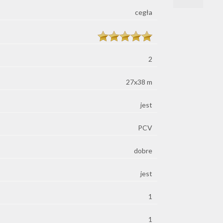
cegła
2
27x38 m
jest
PCV
dobre
jest
1
1