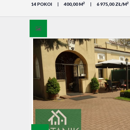
2
2
14 POKOI
400,00 M
6 975,00 ZŁ/M