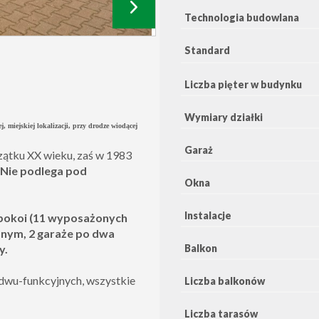
Technologia budowlana
Standard
Liczba pięter w budynku
Wymiary działki
miejskiej lokalizacji, przy drodze wiodącej
Garaż
zątku XX wieku, zaś w 1983
Nie podlega pod
Okna
Instalacje
 pokoi (11 wyposażonych
cznym, 2 garaże po dwa
Balkon
y.
wu-funkcyjnych, wszystkie
Liczba balkonów
Liczba tarasów