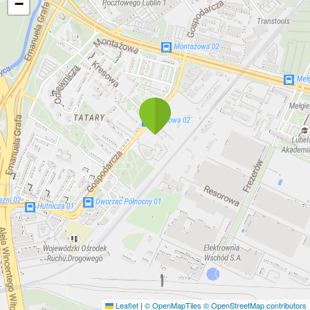
−
Leaflet
|
© OpenMapTiles
© OpenStreetMap contributors