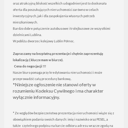
oraz atrakcyjną bliskość wszelkich udogodnień jest to doskonała
oferta dla poszukujących nieruchomości zarówno w celach
inwestycyjnych, jak i dla zaspokojenia własnych potrzeb
mieszkaniowych.
Bardzo dobre połączenie autobusowe i trolejbusowe ze wszystkimi
dzielnicami Lublina.
W pobliżu dworzec kolejowy Lublin Północ.
Zapraszamy na bezpłatną prezentacje i chętnie zaprezentuję
lokalizację ( klucze mam w biurze).
Cena do negocjacji !!!
Nasze biuro pomaga przy kredytowaniu nieruchomości i może
przeprowadzić całą procedurę bankową .
*Niniejsze ogłoszenie nie stanowi oferty w
rozumieniu Kodeksu Cywilnego i ma charakter
wyłącznie informacyjny.
* Ze względów bezpieczeństwa prezentacja nieruchomości wiąże się z
obowiązkiem podania swoich danych: imię i nazwisko oraz PESEL, a
także czytelnego podpisu na karcie odbioru adresu wraz ze zgodą na