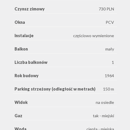
Czynsz zimowy
730 PLN
Okna
PCV
Instalacje
częściowo wymienione
Balkon
mały
Liczba balkonów
1
Rok budowy
1964
Parking strzeżony (odległość w metrach)
150 m
Widok
na osiedle
Gaz
tak - miejski
Woda
ciepła - miejska