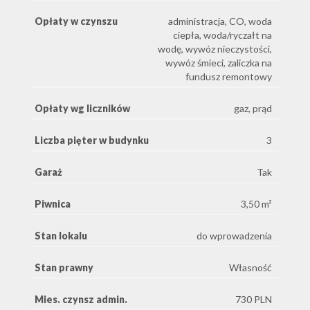
Opłaty w czynszu
administracja, CO, woda
ciepła, woda/ryczałt na
wodę, wywóz nieczystości,
wywóz śmieci, zaliczka na
fundusz remontowy
Opłaty wg liczników
gaz, prąd
Liczba pięter w budynku
3
Garaż
Tak
Piwnica
3,50 m²
Stan lokalu
do wprowadzenia
Stan prawny
Własność
Mies. czynsz admin.
730 PLN