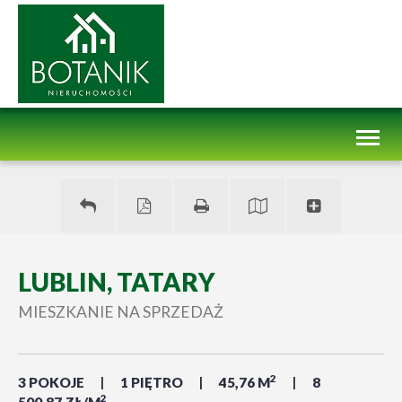
Toggl
naviga
LUBLIN, TATARY
MIESZKANIE NA SPRZEDAŻ
2
3 POKOJE
1 PIĘTRO
45,76 M
8
2