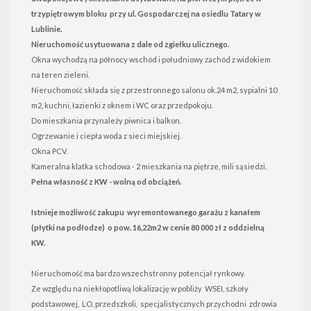
trzypiętrowym bloku przy ul. Gospodarczej na osiedlu Tatary w
Lublinie.
Nieruchomość usytuowana z dale od zgiełku ulicznego.
Okna wychodzą na północy wschód i południowy zachód z widokiem
na teren zieleni.
Nieruchomość składa się z przestronnego salonu ok.24 m2, sypialni 10
m2, kuchni, łazienki z oknem i WC oraz przedpokoju.
Do mieszkania przynależy piwnica i balkon.
Ogrzewanie i ciepła woda z sieci miejskiej.
Okna PCV.
Kameralna klatka schodowa - 2 mieszkania na piętrze, mili sąsiedzi.
Pełna własność z KW - wolną od obciążeń.
Istnieje możliwość zakupu wyremontowanego garażu z kanałem
(płytki na podłodze) o pow. 16,22m2 w cenie 80 000 zł z oddzielną
KW.
Nieruchomość ma bardzo wszechstronny potencjał rynkowy.
Ze względu na niekłopotliwą lokalizację w pobliży WSEI, szkoły
podstawowej, LO, przedszkoli, specjalistycznych przychodni zdrowia