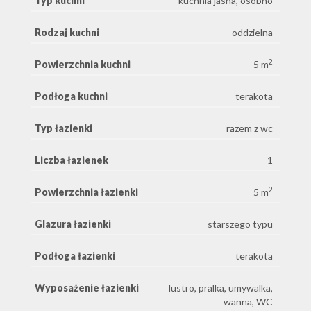
Typ kuchni
kuchnia jasna, osobno
Rodzaj kuchni
oddzielna
2
Powierzchnia kuchni
5 m
Podłoga kuchni
terakota
Typ łazienki
razem z wc
Liczba łazienek
1
2
Powierzchnia łazienki
5 m
Glazura łazienki
starszego typu
Podłoga łazienki
terakota
Wyposażenie łazienki
lustro, pralka, umywalka,
wanna, WC