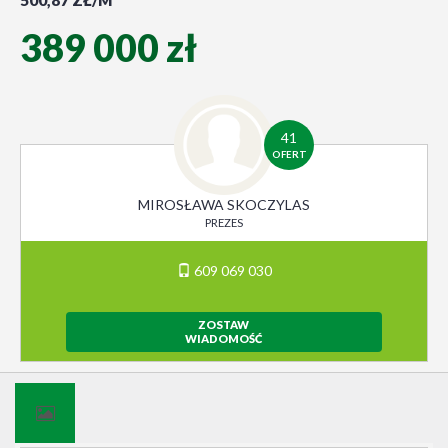
500,87 ZŁ/M
389 000 zł
41
OFERT
MIROSŁAWA SKOCZYLAS
PREZES
609 069 030
ZOSTAW
WIADOMOŚĆ