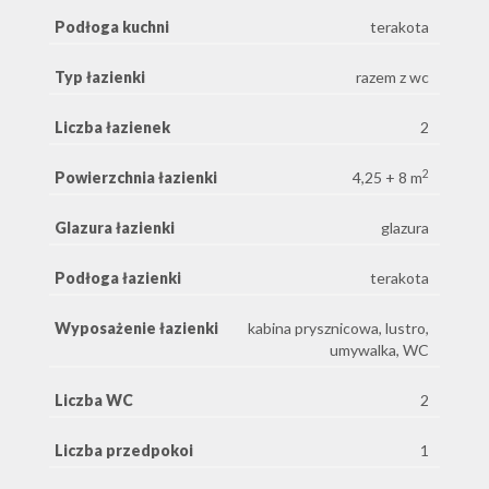
Podłoga kuchni
terakota
Typ łazienki
razem z wc
Liczba łazienek
2
2
Powierzchnia łazienki
4,25 + 8 m
Glazura łazienki
glazura
Podłoga łazienki
terakota
Wyposażenie łazienki
kabina prysznicowa, lustro,
umywalka, WC
Liczba WC
2
Liczba przedpokoi
1