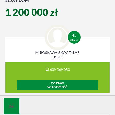
523,81 ZŁ/M
1 200 000 zł
41
OFERT
MIROSŁAWA SKOCZYLAS
PREZES
609 069 030
ZOSTAW
WIADOMOŚĆ