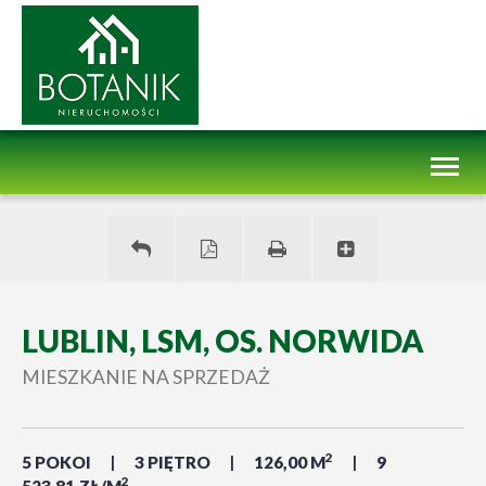
Toggl
naviga
LUBLIN, LSM, OS. NORWIDA
MIESZKANIE NA SPRZEDAŻ
2
5 POKOI
3 PIĘTRO
126,00 M
9
2