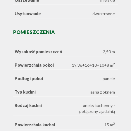
Ogrzewanie
miejskie
Usytuowanie
dwustronne
POMIESZCZENIA
Wysokość pomieszczeń
2,50 m
2
Powierzchnia pokoi
19,36+16+10+10+8 m
Podłogi pokoi
panele
Typ kuchni
jasna z oknem
Rodzaj kuchni
aneks kuchenny -
połączony z jadalnią
2
Powierzchnia kuchni
15 m