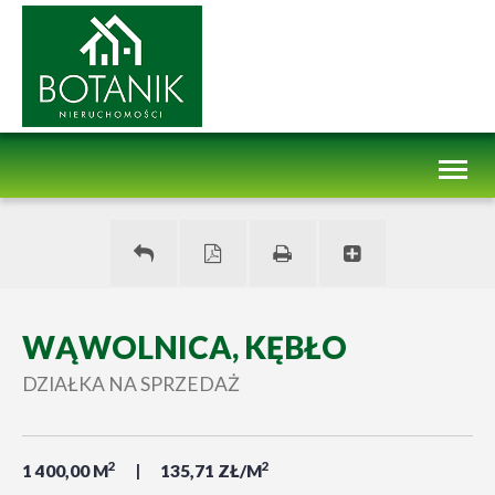
Toggl
naviga
WĄWOLNICA, KĘBŁO
DZIAŁKA NA SPRZEDAŻ
2
2
1 400,00 M
135,71 ZŁ/M