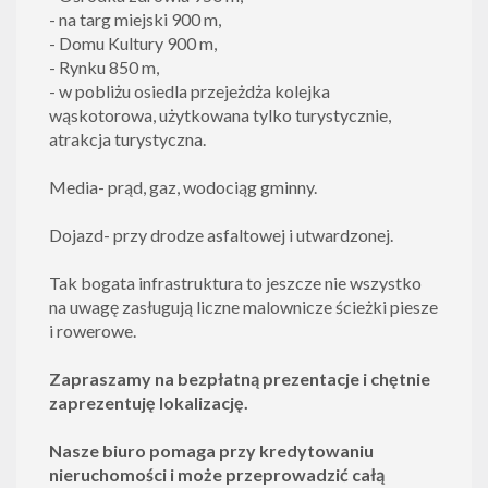
- na targ miejski 900 m,
- Domu Kultury 900 m,
- Rynku 850 m,
- w pobliżu osiedla przejeżdża kolejka
wąskotorowa, użytkowana tylko turystycznie,
atrakcja turystyczna.
Media- prąd, gaz, wodociąg gminny.
Dojazd- przy drodze asfaltowej i utwardzonej.
Tak bogata infrastruktura to jeszcze nie wszystko
na uwagę zasługują liczne malownicze ścieżki piesze
i rowerowe.
Zapraszamy na bezpłatną prezentacje i chętnie
zaprezentuję lokalizację.
Nasze biuro pomaga przy kredytowaniu
nieruchomości i może przeprowadzić całą