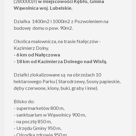
(280000zł)
w
miejscowości Kębło, Gmina
Wąwolnica woj. Lubelskie.
Działka 1400m2 i 1000m2 z Pozwoleniem na
budowę domu o pow. 90m2.
Okolica malownicza, na trasie Nałęczów -
Kazimierz Dolny.
- 6 km od Nałęczowa
- 18 km od Kazimierza Dolnego nad Wisłą.
Działki zlokalizowane są na obrzeżach 10
hektarowego Parku ( Starodrzewy, Sosny papieskie,
dęby czerwone, klony, buki, graby i inne).
Blisko do:
- supermarketów 800 m,
- sanktuarium w Wąwolnicy 900 m,
- na pocztę 850 m,
- Urzędu Gminy 950 m,
- Ośrodka zdrowia 950 m,