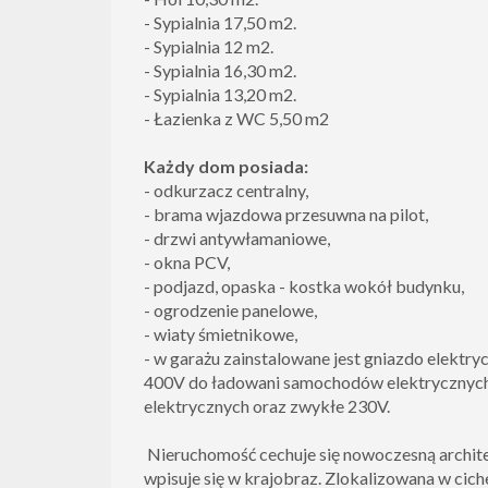
- Sypialnia 17,50 m2.
- Sypialnia 12 m2.
- Sypialnia 16,30 m2.
- Sypialnia 13,20 m2.
- Łazienka z WC 5,50 m2
Każdy dom posiada:
- odkurzacz centralny,
- brama wjazdowa przesuwna na pilot,
- drzwi antywłamaniowe,
- okna PCV,
- podjazd, opaska - kostka wokół budynku,
- ogrodzenie panelowe,
- wiaty śmietnikowe,
- w garażu zainstalowane jest gniazdo elektr
400V do ładowani samochodów elektrycznych
elektrycznych oraz zwykłe 230V.
Nieruchomość cechuje się nowoczesną archite
wpisuje się w krajobraz. Zlokalizowana w ciche