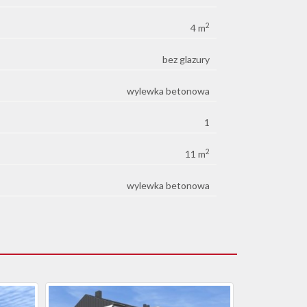
2
4 m
bez glazury
wylewka betonowa
1
2
11 m
wylewka betonowa