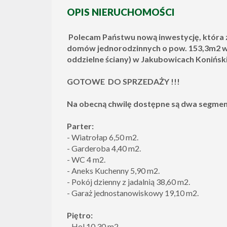
OPIS NIERUCHOMOŚCI
Polecam Państwu nową inwestycję, która z
domów jednorodzinnych o pow. 153,3m2 w 
oddzielne ściany) w Jakubowicach Koniński
GOTOWE DO SPRZEDAŻY !!!
Na obecną chwilę dostępne są dwa segmenty
Parter:
- Wiatrołap 6,50 m2.
- Garderoba 4,40 m2.
- WC 4 m2.
- Aneks Kuchenny 5,90 m2.
- Pokój dzienny z jadalnią 38,60 m2.
- Garaż jednostanowiskowy 19,10 m2.
Piętro:
- Hol 10,30 m2.