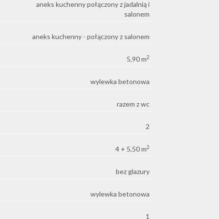
aneks kuchenny połączony z jadalnią i
salonem
aneks kuchenny - połączony z salonem
2
5,90 m
wylewka betonowa
razem z wc
2
2
4 + 5,50 m
bez glazury
wylewka betonowa
1