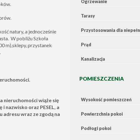
Ogrzewanie
oków.
Tarasy
lorów.
Przystosowania dla niepeł
kość natury, a jednocześnie
asta. W pobliżu Szkoła
Prąd
0 m),sklepy, przystanek
.
Kanalizacja
POMIESZCZENIA
eruchomości.
Wysokość pomieszczeń
 nieruchomości wiąże się
 i nazwisko oraz PESEL, a
u adresu wraz ze zgodą na
Powierzchnia pokoi
Podłogi pokoi