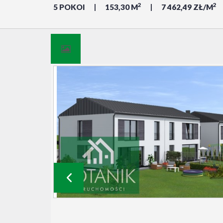
2
2
5 POKOI
153,30 M
7 462,49 ZŁ/M