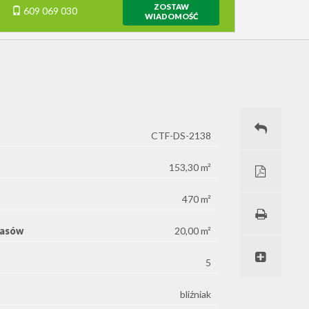
ZOSTAW
609 069 030
WIADOMOŚĆ
CTF-DS-2138
153,30 m²
470 m²
rasów
20,00 m²
5
bliźniak