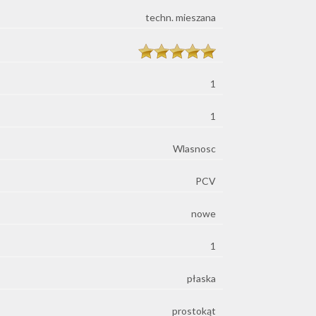
techn. mieszana
1
1
Wlasnosc
PCV
nowe
1
płaska
prostokąt