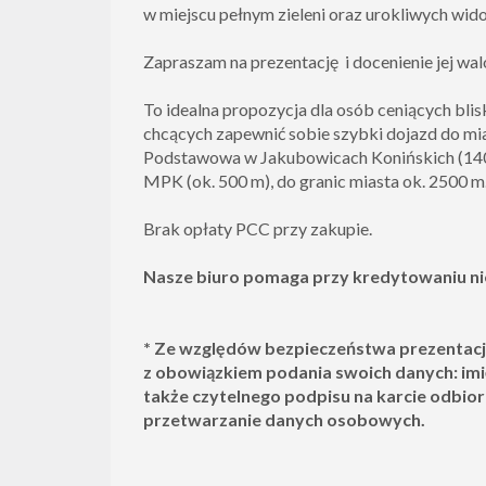
w miejscu pełnym zieleni oraz urokliwych wid
Zapraszam na prezentację i docenienie jej wa
To idealna propozycja dla osób ceniących blis
chcących zapewnić sobie szybki dojazd do mi
Podstawowa w Jakubowicach Konińskich (140
MPK (ok. 500 m), do granic miasta ok. 2500 m
Brak opłaty PCC przy zakupie.
Nasze biuro pomaga przy kredytowaniu ni
* Ze względów bezpieczeństwa prezentacja
z obowiązkiem podania swoich danych: imię
także czytelnego podpisu na karcie odbior
przetwarzanie danych osobowych.