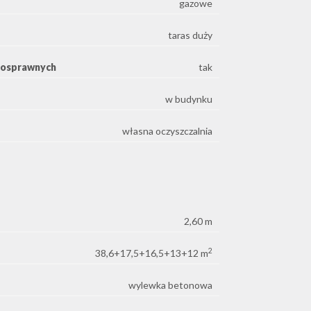
gazowe
taras duży
nosprawnych
tak
w budynku
własna oczyszczalnia
2,60 m
2
38,6+17,5+16,5+13+12 m
wylewka betonowa