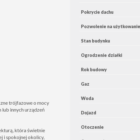
Pokrycie dachu
Pozwolenie na użytkowani
Stan budynku
Ogrodzenie działki
Rok budowy
Gaz
Woda
yczne trójfazowe o mocy
 lub innych urządzeń
Dojazd
Otoczenie
kturą, która świetnie
j i spokojnej okolicy,